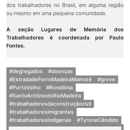
dos trabalhadores no Brasil, em alguma região
ou mesmo em uma pequena comunidade.
A seção Lugares de Memória dos
Trabalhadores é coordenada por
Paulo
Fontes
.
#degregados
#doenças
#EstradadeFerroMadeiraMamoré
#greve
#PortoVelho
#Rondônia
#SantoAntôniodoRioMadeira
#trabalhadoresdaconstruçãocivil
#trabalhadoresimigrantes
#trabalhadoresindígenas
#TyroneCândido