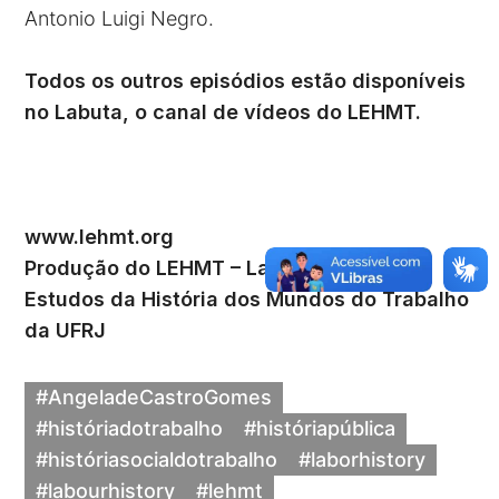
Antonio Luigi Negro
.
Todos os outros episódios estão disponíveis
no Labuta, o canal de vídeos do LEHMT.
www.lehmt.org
Produção do LEHMT – Laboratório de
Estudos da História dos Mundos do Trabalho
da UFRJ
#AngeladeCastroGomes
#históriadotrabalho
#históriapública
#históriasocialdotrabalho
#laborhistory
#labourhistory
#lehmt