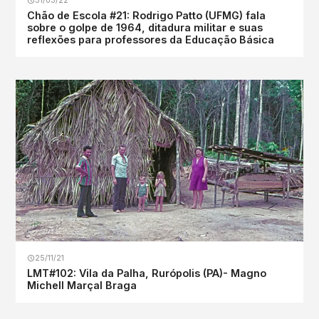
31/03/22
Chão de Escola #21: Rodrigo Patto (UFMG) fala
sobre o golpe de 1964, ditadura militar e suas
reflexões para professores da Educação Básica
25/11/21
LMT#102: Vila da Palha, Rurópolis (PA)- Magno
Michell Marçal Braga