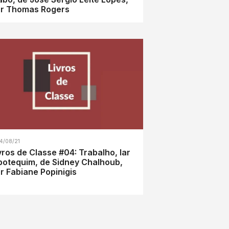
r Thomas Rogers
4/08/21
vros de Classe #04: Trabalho, lar
botequim, de Sidney Chalhoub,
r Fabiane Popinigis