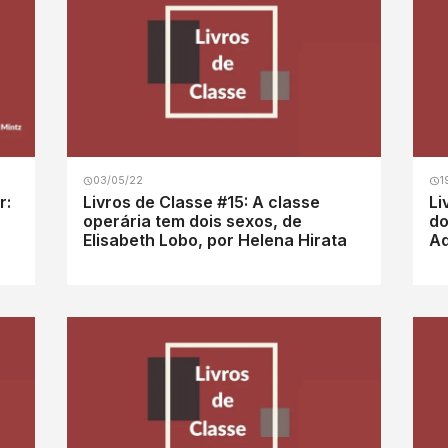
03/05/22
1
r:
Livros de Classe #15: A classe
Li
operária tem dois sexos, de
do
Elisabeth Lobo, por Helena Hirata
Ad