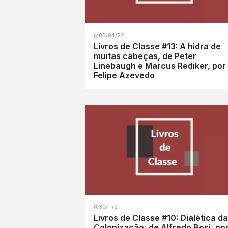
05/04/22
Livros de Classe #13: A hidra de
muitas cabeças, de Peter
Linebaugh e Marcus Rediker, por
Felipe Azevedo
30/11/21
Livros de Classe #10: Dialética da
Colonização, de Alfredo Bosi, po