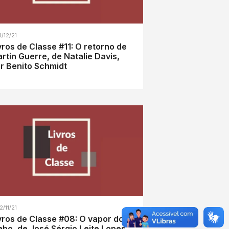
4/12/21
vros de Classe #11: O retorno de
rtin Guerre, de Natalie Davis,
r Benito Schmidt
2/11/21
vros de Classe #08: O vapor do
abo, de José Sérgio Leite Lopes,