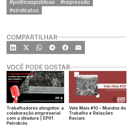
#políticaspúblicas
#repressão
Coordenadora geral do Vale Mais: Larissa
#sindicatos
Farias
COMPARTILHAR
VOCÊ PODE GOSTAR
Trabalhadores atingidos: a
Vale Mais #10 – Mundos do
colaboração empresarial
Trabalho e Relações
com a ditadura | EP01
Raciais
Petrobrás