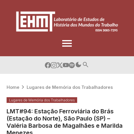
Skip
to
content
Home
Lugares de Memória dos Trabalhadores
Lugares de Memória dos Trabalhadores
LMT#94: Estação Ferroviária do Brás
(Estação do Norte), São Paulo (SP) –
Valéria Barbosa de Magalhães e Marilda
Menezes