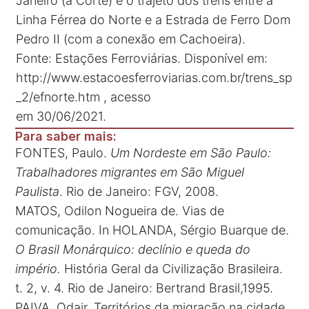
Janeiro (a Corte) e o trajeto dos trens entre a
Linha Férrea do Norte e a Estrada de Ferro Dom
Pedro II (com a conexão em Cachoeira).
Fonte: Estações Ferroviárias. Disponível em:
http://www.estacoesferroviarias.com.br/trens_sp
_2/efnorte.htm , acesso
em 30/06/2021.
Para saber mais:
FONTES, Paulo.
Um Nordeste em São Paulo:
Trabalhadores migrantes em São Miguel
Paulista
. Rio de Janeiro: FGV, 2008.
MATOS, Odilon Nogueira de. Vias de
comunicação. In HOLANDA, Sérgio Buarque de.
O Brasil Monárquico: declínio e queda do
império.
História Geral da Civilização Brasileira.
t. 2, v. 4. Rio de Janeiro: Bertrand Brasil,1995.
PAIVA, Odair. Territórios da migração na cidade