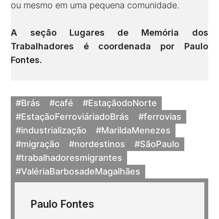
ou mesmo em uma pequena comunidade.
A seção Lugares de Memória dos
Trabalhadores é coordenada por
Paulo
Fontes
.
#Brás
#café
#EstaçãodoNorte
#EstaçãoFerroviáriadoBrás
#ferrovias
#industrialização
#MarildaMenezes
#migração
#nordestinos
#SãoPaulo
#trabalhadoresmigrantes
#ValériaBarbosadeMagalhães
Paulo Fontes