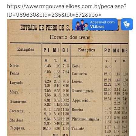
https://www.rmgouvealeiloes.com.br/peca.asp?
ID=969630&ctd=235&tot=572&tipo=