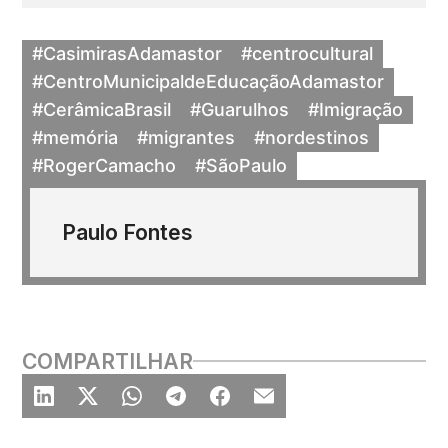
#CasimirasAdamastor
#centrocultural
#CentroMunicipaldeEducaçãoAdamastor
#CerâmicaBrasil
#Guarulhos
#Imigração
#memória
#migrantes
#nordestinos
#RogerCamacho
#SãoPaulo
Paulo Fontes
COMPARTILHAR