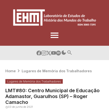
Skip
to
content
Home
Lugares de Memória dos Trabalhadores
Lugares de Memória dos Trabalhadores
LMT#80: Centro Municipal de Educação
Adamastor, Guarulhos (SP) – Roger
Camacho
03 de junho de 2021