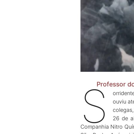
S
Professor d
orriden
ouviu at
colegas,
26 de ab
Companhia Nitro Quími