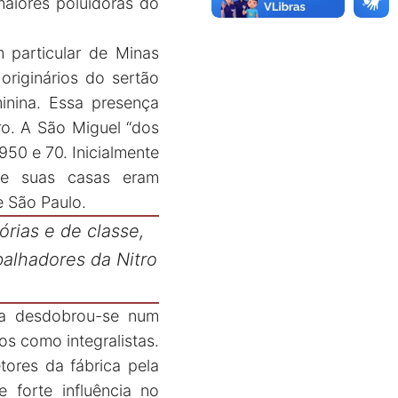
maiores poluidoras do
 particular de Minas
riginários do sertão
inina. Essa presença
ro. A São Miguel “dos
950 e 70. Inicialmente
de suas casas eram
e São Paulo.
órias e de classe,
abalhadores da Nitro
ra desdobrou-se num
os como integralistas.
tores da fábrica pela
 forte influência no