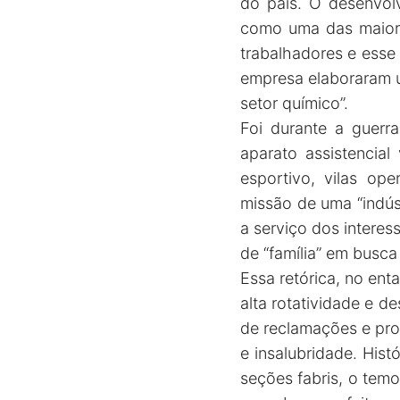
do país. O desenvolv
como uma das maiores
trabalhadores e esse
empresa elaboraram 
setor químico”.
Foi durante a guerr
aparato assistencial
esportivo, vilas op
missão de uma “indús
a serviço dos interes
de “família” em busca
Essa retórica, no ent
alta rotatividade e d
de reclamações e prot
e insalubridade. Hist
seções fabris, o tem