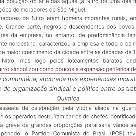
da poluição do ar e das águas (a Nitro foi uma das 
ções de moradores de São Miguel.
lhadores da Nitro eram homens migrantes rurais, em
e. Grande parte, negros e descendentes dos povos o
tores da empresa, no entanto, de predominância fem
nte nordestina, caracterizou a empresa e todo o bair
 de maior crescimento da cidade entre as décadas de 1
 Nitro, mas logo pelos loteamentos baratos on
airro simbolizou como poucos a expansão periférica d
 comunitária, ancorada nas experiências migrat
 de organização sindical e política entre os tr
Química
sseata de celebração pela vitória aliada na guer
os operários destruíram carros de chefes identificad
 greve de grandes proporções paralisaria vários se
 período, o Partido Comunista do Brasil (PCB) teve