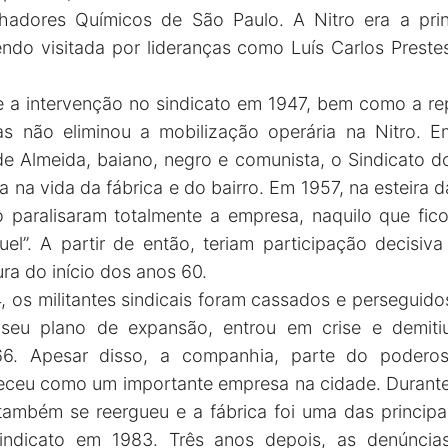
hadores Químicos de São Paulo. A Nitro era a princ
endo visitada por lideranças como Luís Carlos Prestes
a intervenção no sindicato em 1947, bem como a rep
as não eliminou a mobilização operária na Nitro. 
de Almeida, baiano, negro e comunista, o Sindicato 
a na vida da fábrica e do bairro. Em 1957, na esteira d
o paralisaram totalmente a empresa, naquilo que fi
el”. A partir de então, teriam participação decisiv
ra do início dos anos 60.
os militantes sindicais foram cassados e perseguidos
seu plano de expansão, entrou em crise e demiti
. Apesar disso, a companhia, parte do poderos
eceu como um importante empresa na cidade. Durante
a também se reergueu e a fábrica foi uma das princip
indicato em 1983. Três anos depois, as denúncia