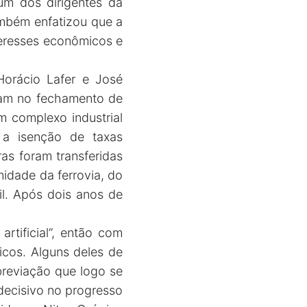
 um dos dirigentes da
ambém enfatizou que a
teresses econômicos e
orácio Lafer e José
viram no fechamento de
m complexo industrial
 a isenção de taxas
as foram transferidas
midade da ferrovia, do
ril. Após dois anos de
tificial”, então com
icos. Alguns deles de
breviação que logo se
 decisivo no progresso