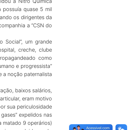
lidou a Nitro Química
á possuía quase 5 mil
ando os dirigentes da
 companhia a “CSN do
o Social”, um grande
spital, creche, clube
s propagandeado como
umano e progressista”
e a noção paternalista
ação, baixos salários,
articular, eram motivo
por sua periculosidade
s gases” expelidos nas
a matado 9 operários)