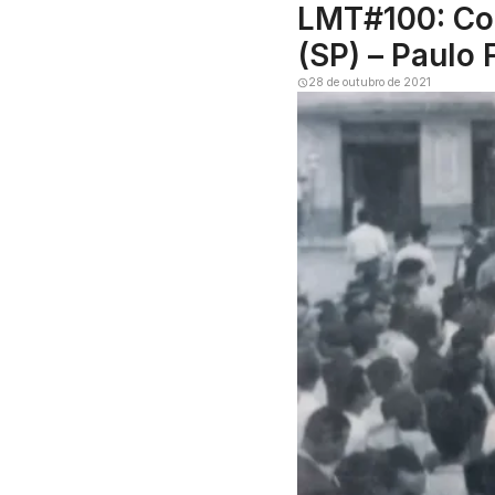
LMT#100: Com
(SP) – Paulo 
28 de outubro de 2021