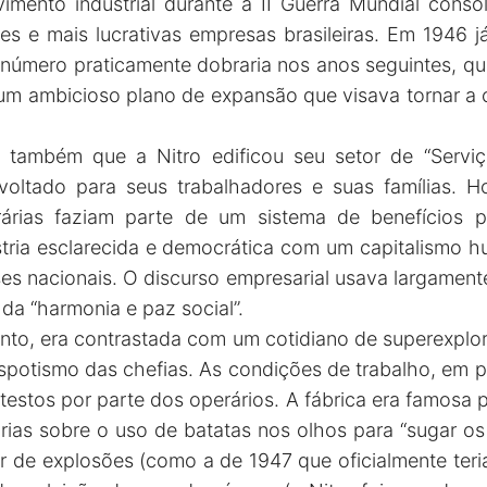
imento industrial durante a II Guerra Mundial conso
 e mais lucrativas empresas brasileiras. Em 1946 j
 número praticamente dobraria nos anos seguintes, qu
um ambicioso plano de expansão que visava tornar a
a também que a Nitro edificou seu setor de “Serviç
 voltado para seus trabalhadores e suas famílias. Ho
erárias faziam parte de um sistema de benefício
tria esclarecida e democrática com um capitalismo h
ses nacionais. O discurso empresarial usava largament
 da “harmonia e paz social”.
anto, era contrastada com um cotidiano de superexplor
espotismo das chefias. As condições de trabalho, em p
estos por parte dos operários. A fábrica era famosa 
órias sobre o uso de batatas nos olhos para “sugar o
or de explosões (como a de 1947 que oficialmente teri