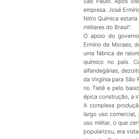
São Paulo. Após visi
empresa. José Ermíri
Nitro Química estari
militares do Brasil”.
O apoio do governo
Ermírio de Moraes, do
uma fábrica de raiom
químico no país. C
alfandegárias, dezoi
da Virgínia para São 
rio Tietê e pelo baix
épica construção, a i
A complexa produção 
largo uso comercial,
uso militar, o que c
popularizou, era vist