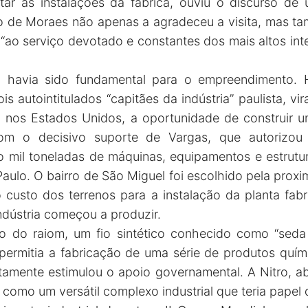
tar as instalações da fábrica, ouviu o discurso de
o de Moraes não apenas a agradeceu a visita, mas t
a “ao serviço devotado e constantes dos mais altos in
 havia sido fundamental para o empreendimento. H
is autointitulados “capitães da indústria” paulista, 
 nos Estados Unidos, a oportunidade de construir u
om o decisivo suporte de Vargas, que autorizou
to mil toneladas de máquinas, equipamentos e estrutur
Paulo. O bairro de São Miguel foi escolhido pela proxi
o custo dos terrenos para a instalação da planta fab
ndústria começou a produzir.
do raiom, um fio sintético conhecido como “seda ar
 permitia a fabricação de uma série de produtos quím
ertamente estimulou o apoio governamental. A Nitro, a
a como um versátil complexo industrial que teria papel