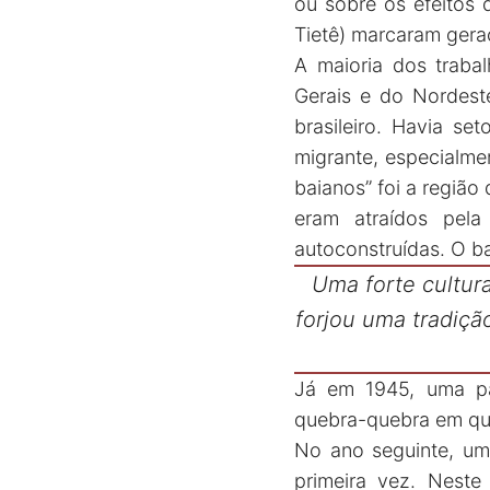
ou sobre os efeitos 
Tietê) marcaram gera
A maioria dos traba
Gerais e do Nordest
brasileiro. Havia se
migrante, especialme
baianos” foi a região
eram atraídos pela
autoconstruídas. O b
Uma forte cultura
forjou uma tradição
Já em 1945, uma pa
quebra-quebra em que 
No ano seguinte, uma
primeira vez. Neste