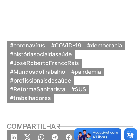
#coronavírus
#COVID-19
#democracia
#históriasocialdasaúde
#JoséRobertoFrancoReis
#MundosdoTrabalho
#pandemia
#profissionaisdesaúde
#ReformaSanitarista
#SUS
#trabalhadores
COMPARTILHAR