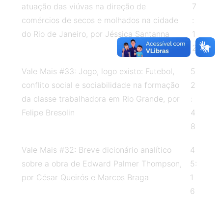
atuação das viúvas na direção de
7
do trabalho. Aponta como diferencial do
comércios de secos e molhados na cidade
:
programa a valorização da experiência
do Rio de Janeiro, por Jéssica Santanna
1
profissional docente na Educação Básica,
2
reconhecendo nessa experiência um saber
constituído, que no diálogo com a
Vale Mais #33: Jogo, logo existo: Futebol,
5
universidade, enriquece-a e é enriquecido. O
conflito social e sociabilidade na formação
2
professor destaca também a capacidade do
da classe trabalhadora em Rio Grande, por
:
ProfHistória em mobilizar questões que são
Felipe Bresolin
4
caras à escola e às regionalidades,
8
vislumbrando unidade e diversidade no Ensino
Vale Mais #32: Breve dicionário analítico
4
de História no país. Magalhães ainda debate o
sobre a obra de Edward Palmer Thompson,
5:
processo de precarização do trabalho docente
por César Queirós e Marcos Braga
1
atualmente. Para saber mais sobre esse
6
assunto, ouça o episódio! Não esqueça
também de compartilhar nas redes sociais e
acompanhar os próximos!