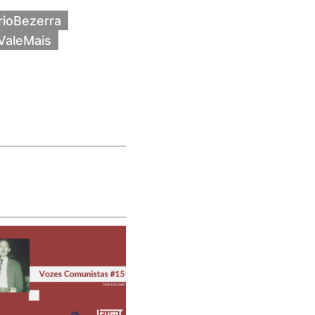
rioBezerra
ValeMais