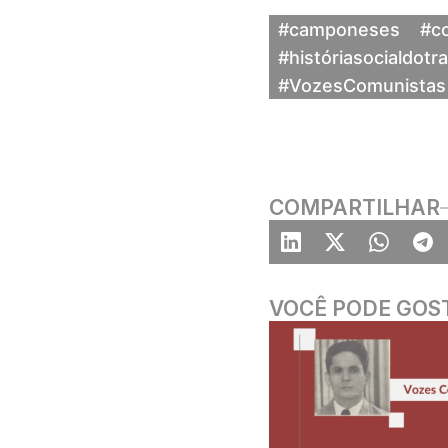
#camponeses
#c
#históriasocialdotr
#VozesComunistas
COMPARTILHAR
VOCÊ PODE GOS