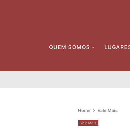
Skip
to
content
QUEM SOMOS
LUGARE
Home
Vale Mais
Vale Mais