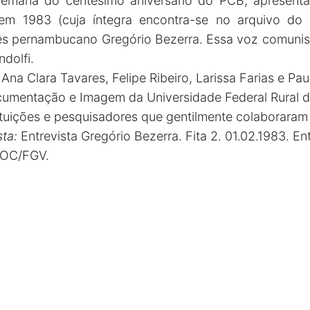
 semana do centésimo aniversário do PCB, apresen
da em 1983 (cuja íntegra encontra-se no arquivo 
ês pernambucano Gregório Bezerra. Essa voz comunis
dolfi.
 Ana Clara Tavares, Felipe Ribeiro, Larissa Farias e Pa
cumentação e Imagem da Universidade Federal Rural do
tuições e pesquisadores que gentilmente colaboraram
sta:
Entrevista Gregório Bezerra. Fita 2. 01.02.1983. En
DOC/FGV.