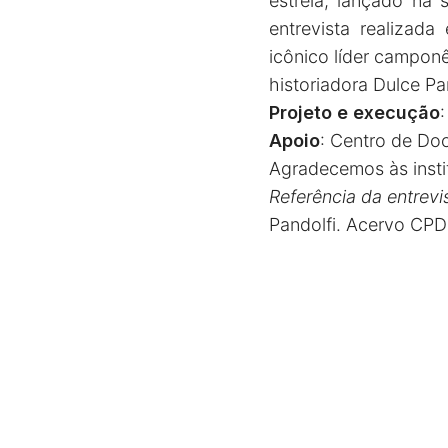
estreia, lançado na
entrevista realiza
icônico líder campon
historiadora Dulce Pan
Projeto e execução
:
Apoio
: Centro de Do
Agradecemos às insti
Referência da entrevi
Pandolfi. Acervo CP