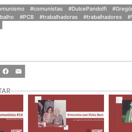
omunismo
#comunistas
#DulcePandolfi
#Gregó
abalho
#PCB
#trabalhadoras
#trabalhadores
#
TAR