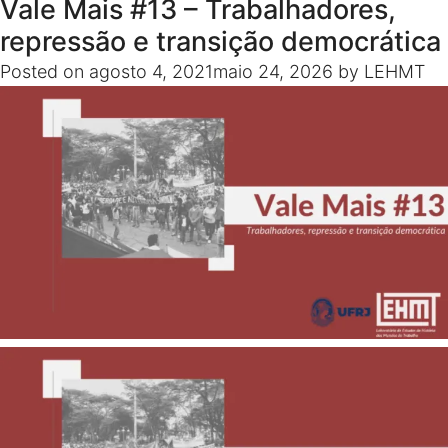
Vale Mais #13 – Trabalhadores,
Livros
de
repressão e transição democrática
Classe
Posted on
agosto 4, 2021
maio 24, 2026
by
LEHMT
#03:
Costume
em
comum,
de
E.
P.
Thompso
por
Sidney
Chalhou