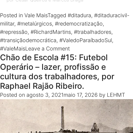
também de compartilhar nas redes sociais e
acompanhar os próximos! Entrevistadores: Isabelle
Posted in
Vale Mais
Tagged
#ditadura
,
#ditaduracivil-
Pires e Márcio Romerito Arcoverde
militar
,
#metalúrgicos
,
#redemocratização
,
Roteiro: Claudiane Torres e Luciana Pucu Wollmann
#repressão
,
#RichardMartins
,
#trabalhadores
,
Produção: Ana Clara Tavares e Larissa Farias Edição:
#transiçãodemocrática
,
#ValedoParaíbadoSul
,
Thompson Clímaco Diretor da série: Thompson
on
#ValeMais
Leave a Comment
Clímaco Coordenadora geral do Vale Mais: Larissa
Chão de Escola #15: Futebol
Vale
Farias
Mais
Operário – lazer, profissão e
#13
cultura dos trabalhadores, por
–
Raphael Rajão Ribeiro.
Trabalhadores,
Posted on
agosto 3, 2021
maio 17, 2026
by
LEHMT
repressão
e
transição
democrática