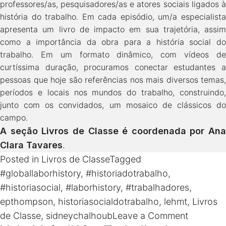
professores/as, pesquisadores/as e atores sociais ligados à
história do trabalho. Em cada episódio, um/a especialista
apresenta um livro de impacto em sua trajetória, assim
como a importância da obra para a história social do
trabalho. Em um formato dinâmico, com vídeos de
curtíssima duração, procuramos conectar estudantes a
pessoas que hoje são referências nos mais diversos temas,
períodos e locais nos mundos do trabalho, construindo,
junto com os convidados, um mosaico de clássicos do
campo.
A seção Livros de Classe é coordenada por
Ana
Clara Tavares
.
Posted in
Livros de Classe
Tagged
#globallaborhistory
,
#historiadotrabalho
,
#historiasocial
,
#laborhistory
,
#trabalhadores
,
epthompson
,
historiasocialdotrabalho
,
lehmt
,
Livros
on
de Classe
,
sidneychalhoub
Leave a Comment